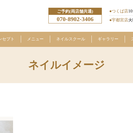
●つくば店
10
ご予約(両店舗共通)
070-8902-3406
●宇都宮店
火
ンセプト
メニュー
ネイルスクール
ギャラリー
ネイルイメージ