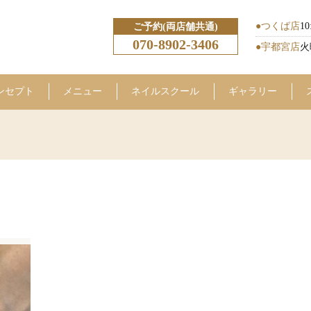
●つくば店
10
ご予約(両店舗共通)
070-8902-3406
●宇都宮店
火
ンセプト
メニュー
ネイルスクール
ギャラリー